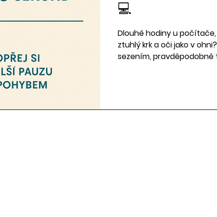
💻
Dlouhé hodiny u počítače,
ztuhlý krk a oči jako v ohn
sezením, pravděpodobně to
práce v kanceláři nebo z 
může být docela slušná vý