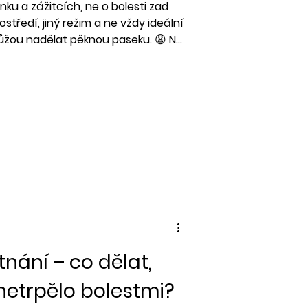
ku a zážitcích, ne o bolesti zad
středí, jiný režim a ne vždy ideální
ůžou nadělat pěknou paseku. 😩 Na
t léto bez bolesti se dozvíte právě v
nání – co dělat,
netrpělo bolestmi?