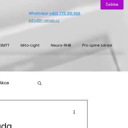
WhatsApp
+420 775 915 999
info@f-rehab.cz
EMTT
Mito-Light
Neuro-RHB
Pro úplné zdraví
Akce
áda