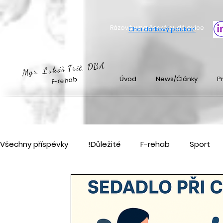
Rázová vlna české budějovice
Chci dárkový poukaz
!
Mgr. Lukáš Frič, DBA
Úvod
News/Články
Pr
F-rehab
Všechny příspěvky
!Důležité
F-rehab
Sport
Pořádám