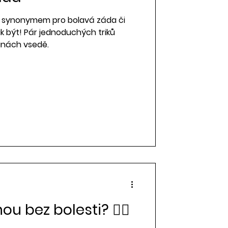
o synonymem pro bolavá záda či
ak být! Pár jednoduchých triků
inách vsedě.
u bez bolesti? 🏄‍♀️