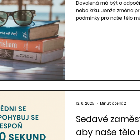
Dovolená má být o odpočin
nebo krku. Jenže změna pro
podmínky pro naše tělo m
co si dát pozor a jak si uží
tomto článku!
12. 6. 2025
Minut čtení: 2
Sedavé zaměst
aby naše tělo 