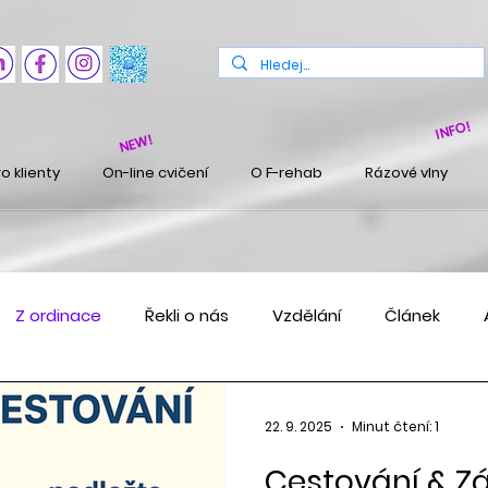
INFO!
NEW!
o klienty
On-line cvičení
O F-rehab
Rázové vlny
Z ordinace
Řekli o nás
Vzdělání
Článek
22. 9. 2025
Minut čtení: 1
Cestování & Z