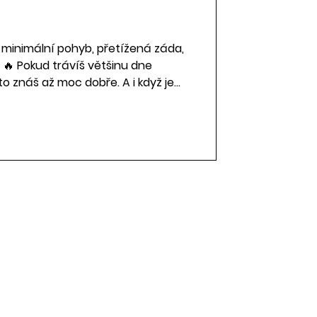
 minimální pohyb, přetížená záda,
i? 🔥 Pokud trávíš většinu dne
 znáš až moc dobře. A i když je
domova pohodlná, pro naše tělo to
zva. 😁