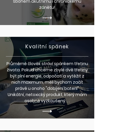
sbohem akutnímu i chronickému
zánětu!
Kvalitní spánek
Průměrně člověk stráví spánkem třetinu
života. Pokud chceme zbylé dvě třetiny
být plní energie, odpočatí a vytěžit z
nich maximum, měli bychom začít
právě u onoho "dobíjení baterií"
Unikátní, netoxický produkt, který mám
osobně vyzkoušený. . .