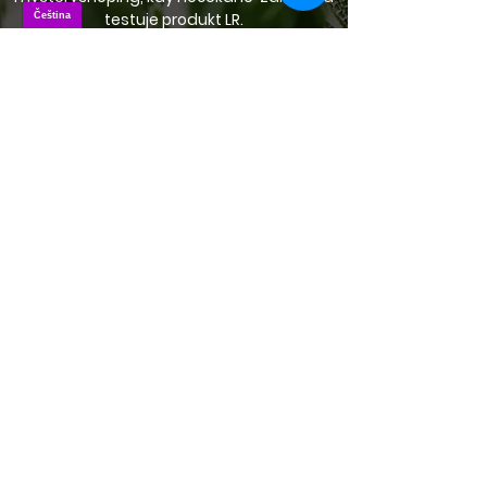
testuje produkt LR.
Pokud by 1x nebyl v pořádku a testy
neprošel, dle vysokých standardů, o
známku kvality by LR navždy přišlo.
Nedá se srovnávat s ISO (dodržení
postupu výroby) ani jinými "nálepkami" . . .
Oficiální stránka
SGS Fresenius
.
S kým přímo spolupracujeme v F-
rehab?
MUDr. Michala Vachulková
Specializace
: imunitní, preventivní a
sportovní medicína
Konzultace v oblasti imunity pro děti,
dorost, dospělé, těhotné a kojící