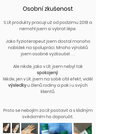
Osobní zkušenost
S LR produkty pracuji už od podzimu 2018 a
nemohl jsem si vybrat lépe.
Jako fyzioterapeut jsem dostal monoho
nabídek na spolupráci. Mnoho výrobků
jsem osobně vyzkoušel . . .
Ale nikde, jako v LR, jsem nebyl tak
spokojený
.
Nikde, jen v LR, jsem na sobě cítil efekt, viděl
výsledky
u členů rodiny a pak i u svých
klientů.
Proto se nebojím za LR postavit a s klidným
svědomím ho doporučit.