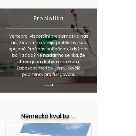
Probiotika
Vertebro-viscerální problematika nás
učí, že vnitřní a vnější problémy jsou
spojené. Proč nás bolí břicho, když nás
bolí i záda? Né nadarmo se říká, že
střeva jsou druhým mozkem.
Zabezpečme tak i jemu skvělé
podmínky pro fungování.
Německá kvalita . . .