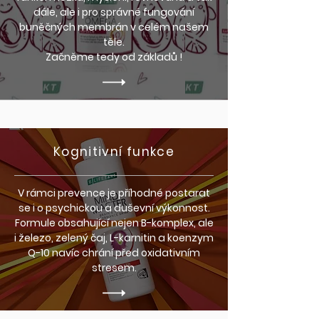
dále, ale i pro správné fungování
buněčných membrán v celém našem
těle.
Začněme tedy od základů !
Kognitivní funkce
V rámci prevence je příhodné postarat
se i o psychickou a duševní výkonnost.
Formule obsahující nejen B-komplex, ale
i železo, zelený čaj, L-karnitin a koenzym
Q-10 navíc chrání před oxidativním
stresem.