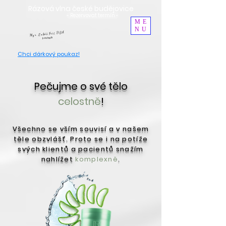
Rázová vlna české budějovice
- Rezervovat termín -
ME
NU
Mgr. Lukáš Frič, DBA
F-rehab
Chci dárkový poukaz
!
Pečujme o své tělo
celostně
!
Všechno se vším souvisí a v našem
těle obzvlášť. Proto se i na potíže
svých klientů a pacientů snažím
nahlížet
komplexně
.