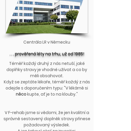
Centrála LR v Německu
. . . prověřená léty na trhu, už od 1985!
Téměř každý druhý z nás netuší, jaké
doplňky stravy je vhodné užívat a co by
měli obsahovat.
Když se zeptáte lékaře, téměř každý z nás
odejde s doporučením typu: "V lékárně si
něco
kupte, ať je to na klouby."
V F-rehab jsme si vědomi, že jen kvalitní a
správně sestavený doplněk stravy přinese
požadovaný výsledek.