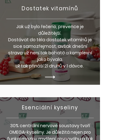
Dostatek vitamínů
Jak už bylo řečeno, prevence je
důležitější.
Dostávat do těla dostatek vitamínů je
sice samozřejmost, avšak dnešní
strava už není tak bohatá a komplexní
jako bývala.
LR tak přináší 21 druhů v 1 dávce.
Esenciální kyseliny
30% centrální nervové soustavy tvoří
OMEGA-kyseliny. Je důležitá nejen pro
funkci mozku, myšlení, rovnováhu a tak