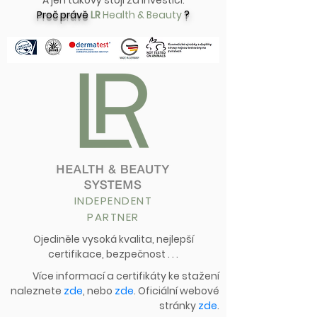
A jen takový stojí za investici.
Proč právě
LR
Health & Beauty
?
INDEPENDENT
PARTNER
Ojediněle vysoká kvalita, nejlepší
certifikace, bezpečnost . . .
Více informací a certifikáty ke stažení
naleznete
zde
, nebo
zde
. Oficiální webové
stránky
zde
.