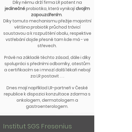
Díky němu drží firma LR patent na
jedinečné
probiotika, která vynikají
dvojím
zapouzdřením
.
Díky tomuto mechanismu přežije majoritní
většina probiotik průchod trávicí
soustavou a k rozpuštění obalu, respektive
vstřebání dojde přesně tam kde má - ve
střevech.
Právě na základě těchto zásad, dále i díky
spolupráci s předními odborníky, atestům
a certifikacím se i mnozí další lékaři nebojí
za LR postavit . . .
Dnes mají například LR-partneři v České
republice k dispozici konzultace zdarma s
onkologem, dermatologem a
gastroenterologem.
Institut SGS Fresenius