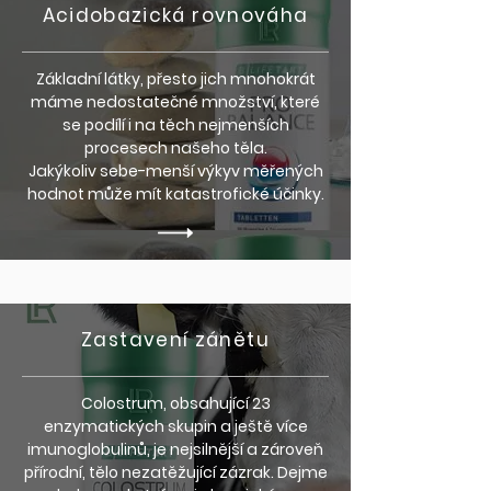
Acidobazická rovnováha
Základní látky, přesto jich mnohokrát
máme nedostatečné množství, které
se podílí i na těch nejmenších
procesech našeho těla.
Jakýkoliv sebe-menší výkyv měřených
hodnot může mít katastrofické účinky.
Zastavení zánětu
Colostrum, obsahující 23
enzymatických skupin a ještě více
imunoglobulinů, je nejsilnější a zároveň
přírodní, tělo nezatěžující zázrak. Dejme