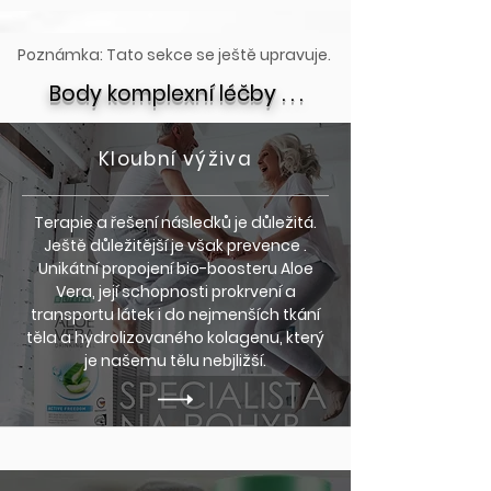
Poznámka: Tato sekce se ještě upravuje.
Body komplexní léčby . . .
Kloubní výživa
Terapie a řešení následků je důležitá.
Ještě důležitější je však prevence .
Unikátní propojení bio-boosteru Aloe
Vera, její schopnosti prokrvení a
transportu látek i do nejmenších tkání
těla a hydrolizovaného kolagenu, který
je našemu tělu nebjližší.