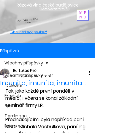
Rázová vlna české budějovice
- Rezervovat termín -
ME
NU
Mgr. Lukáš Frič, DBA
F-rehab
Chci dárkový poukaz
!
Příspěvek
Všechny příspěvky
Bc. Lukáš Frič
Všechny příspěvky
3. 3. 2020
Minut čtení: 1
Imunita, imunita, imunita...
!Důležité
Tak, jako každé první pondělí v 
F-rehab
měsíci, i včera se konal základní 
seminář firmy LR.
Sport
Z ordinace
Přednášejícími byla například paní 
Řekli o nás
MUDr. Michala Vachulková, paní Ing. 