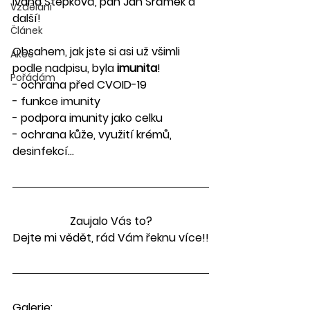
Ivana Štěpková, pan Jan Šrámek a 
Vzdělání
další!
Článek
Obsahem, jak jste si asi už všimli 
Akce
podle nadpisu, byla 
imunita
!
Pořádám
- ochrana před CVOID-19
- funkce imunity
- podpora imunity jako celku
- ochrana kůže, využití krémů, 
desinfekcí...
Zaujalo Vás to?
Dejte mi vědět, rád Vám řeknu více!!
Galerie: