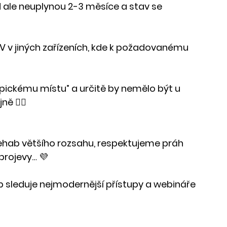
d ale neuplynou 2-3 měsíce a stav se 
RV v jiných zařízeních, kde k požadovanému 
ypickému místu” a určitě by nemělo být u 
 🤦‍♂️
rehab většího rozsahu, respektujeme práh 
 projevy… 💜
b sleduje nejmodernější přístupy a webináře 