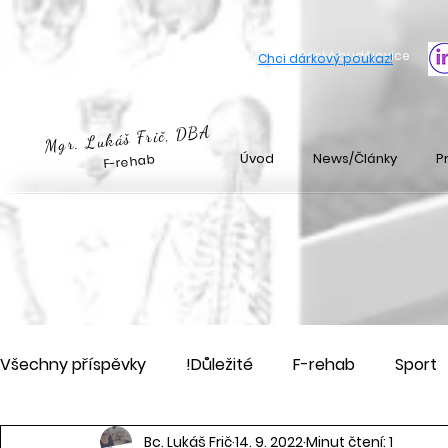
Rázová vlna české budějovice
Chci dárkový poukaz
!
Mgr. Lukáš Frič, DBA
Úvod
News/Články
Pr
F-rehab
Všechny příspěvky
!Důležité
F-rehab
Sport
Bc. Lukáš Frič
14. 9. 2022
Minut čtení: 1
Akce
Pořádám