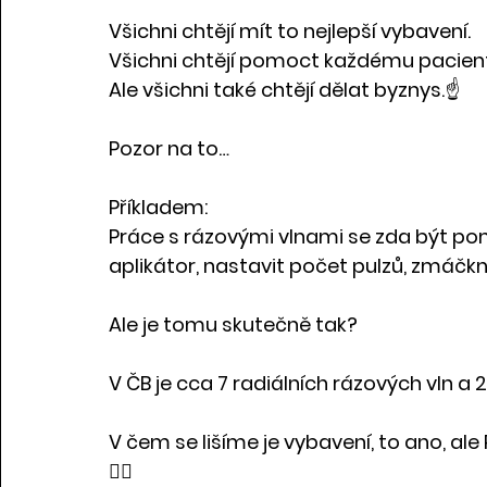
Všichni chtějí mít to nejlepší vybavení.
Všichni chtějí pomoct každému pacient
Ale všichni také chtějí dělat byznys.☝️
Pozor na to…
Příkladem:
Práce s rázovými vlnami se zda být pom
aplikátor, nastavit počet pulzů, zmáčkn
Ale je tomu skutečně tak?
V ČB je cca 7 radiálních rázových vln a 
V čem se lišíme je vybavení, to ano, 
💁‍♂️