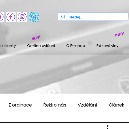
INFO!
NEW!
o klienty
On-line cvičení
O F-rehab
Rázové vlny
Z ordinace
Řekli o nás
Vzdělání
Článek