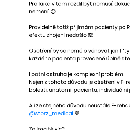
Pro laika v tom rozdíl být nemusí, doku
nemění. 😞
Pravidelně totiž přijímám pacienty po 
efektu zhojení nedošlo 🙈
Ošetření by se nemělo věnovat jen 1 “t
každého pacienta provedené úplně stejně
I patní ostruha je komplexní problém.
Nejen z tohoto důvodu je ošetření v F-
bolesti, anatomii pacienta, individuální
A i ze stejného důvodu neustále F-reha
@storz_medical
 💜
Zajímá tě víc?