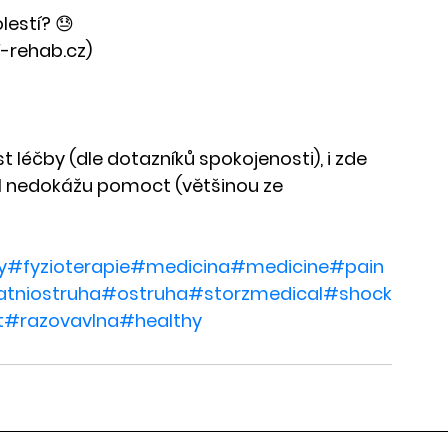
lestí? 😓
F-rehab.cz)
léčby (dle dotazníků spokojenosti), i zde 
el nedokážu pomoct (většinou ze 
y
#fyzioterapie
#medicina
#medicine
#pain
tniostruha
#ostruha
#storzmedical
#shock
t
#razovavlna
#healthy