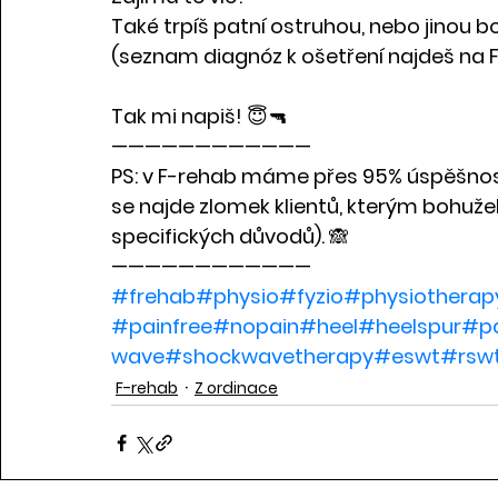
Také trpíš patní ostruhou, nebo jinou bo
(seznam diagnóz k ošetření najdeš na 
Tak mi napiš! 😇🔫
————————————
PS: v F-rehab máme přes 95% úspěšnost 
se najde zlomek klientů, kterým bohuž
specifických důvodů). 🙈
————————————
#frehab
#physio
#fyzio
#physiotherap
#painfree
#nopain
#heel
#heelspur
#pa
wave
#shockwavetherapy
#eswt
#rsw
F-rehab
Z ordinace