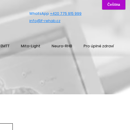
WhatsApp
+420 775 915 999
info@f-rehab.cz
EMTT
Mito-Light
Neuro-RHB
Pro úplné zdraví