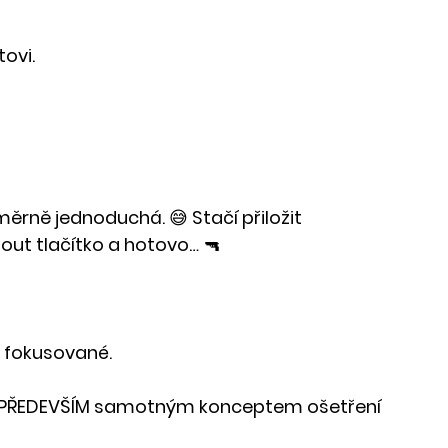
ovi.
ěrně jednoduchá. 😅 Stačí přiložit 
out tlačítko a hotovo… 🔫
2 fokusované.
ale PŘEDEVŠÍM samotným konceptem ošetření 