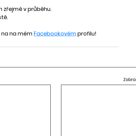
m zřejmě v průběhu.
stě.
te na na mém 
Facebookovém
 profilu!
Zobra