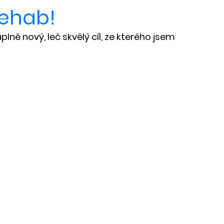
rehab!
ně nový, leč skvělý cíl, ze kterého jsem 