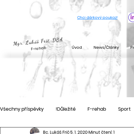
Rázová vlna české budějovice
Chci dárkový poukaz
!
Mgr. Lukáš Frič, DBA
Úvod
News/Články
Pr
F-rehab
Všechny příspěvky
!Důležité
F-rehab
Sport
Bc. Lukáš Frič
5. 1. 2020
Minut čtení: 1
Akce
Pořádám