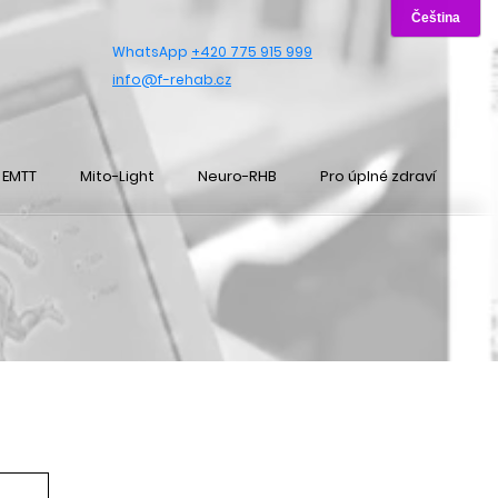
WhatsApp
+420 775 915 999
info@f-rehab.cz
EMTT
Mito-Light
Neuro-RHB
Pro úplné zdraví