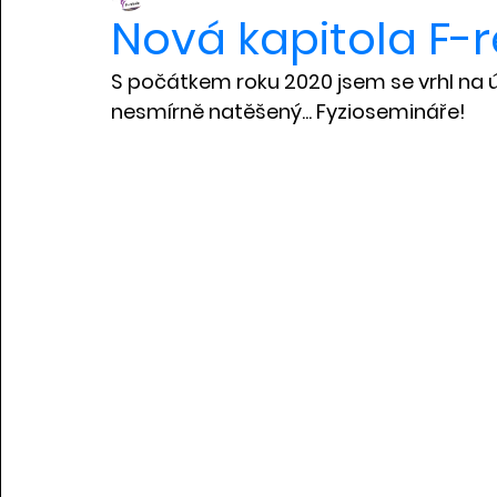
Nová kapitola F-
S počátkem roku 2020 jsem se vrhl na úpl
nesmírně natěšený... Fyziosemináře!