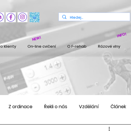
INFO!
NEW!
o klienty
On-line cvičení
O F-rehab
Rázové vlny
Z ordinace
Řekli o nás
Vzdělání
Článek