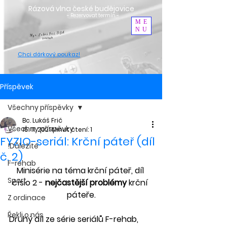
Rázová vlna české budějovice
- Rezervovat termín -
ME
NU
Mgr. Lukáš Frič, DBA
F-rehab
Chci dárkový poukaz
!
Příspěvek
Všechny příspěvky
Bc. Lukáš Frič
Všechny příspěvky
15. 11. 2021
Minut čtení: 1
FYZIO-seriál: Krční páteř (díl
!Důležité
č. 2)
F-rehab
Minisérie na téma krční páteř, díl 
Sport
číslo 2 - 
nejčastější problémy
 krční 
páteře.
Z ordinace
Řekli o nás
Druhý díl ze série seriálů F-rehab, 