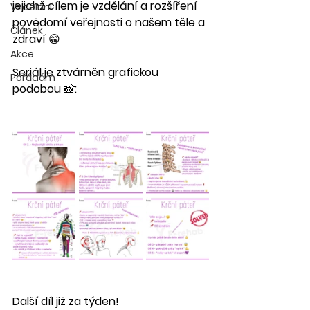
jejichž cílem je vzdělání a rozšíření 
Vzdělání
povědomí veřejnosti o našem těle a 
Článek
zdraví 😁
Akce
Seriál je ztvárněn grafickou 
Pořádám
podobou 📸:
Další díl již za týden!