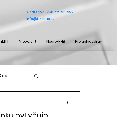
WhatsApp
+420 775 915 999
info@f-rehab.cz
EMTT
Mito-Light
Neuro-RHB
Pro úplné zdraví
Akce
ánku ovlivňuje