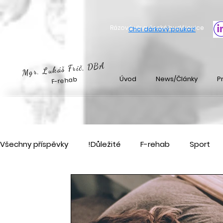
Rázová vlna české budějovice
Chci dárkový poukaz
!
Mgr. Lukáš Frič, DBA
Úvod
News/Články
Pr
F-rehab
Všechny příspěvky
!Důležité
F-rehab
Sport
Pořádám