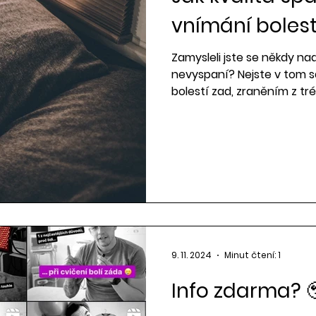
vnímání boles
Zamysleli jste se někdy nad
nevyspaní? Nejste v tom sa
bolestí zad, zraněním z t
diskomfortem, nekvalitní 
který bolest výrazně zhoršu
9. 11. 2024
Minut čtení: 1
Info zdarma? 