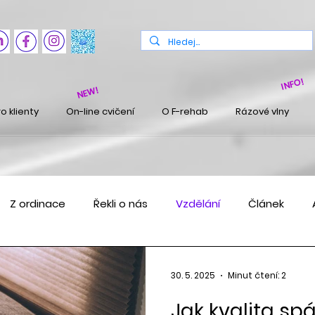
INFO!
NEW!
o klienty
On-line cvičení
O F-rehab
Rázové vlny
Z ordinace
Řekli o nás
Vzdělání
Článek
30. 5. 2025
Minut čtení: 2
Jak kvalita sp