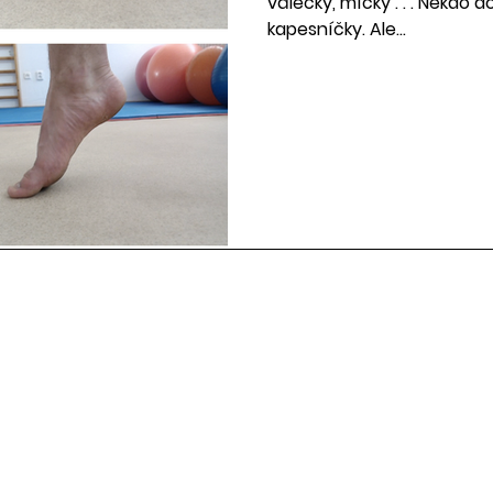
válečky, míčky . . . Někdo
kapesníčky. Ale...