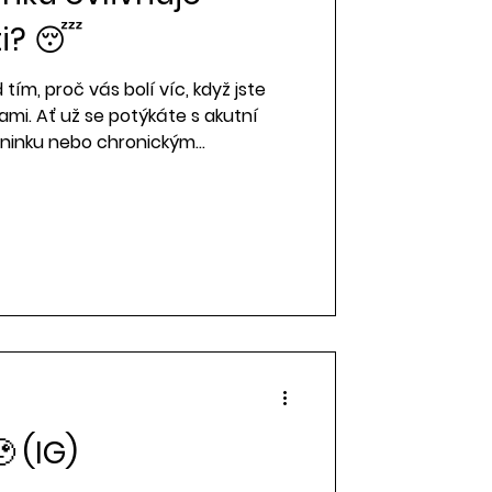
ti? 😴
 tím, proč vás bolí víc, když jste
mi. Ať už se potýkáte s akutní
réninku nebo chronickým
spánek může být jedním z faktorů,
je. 😖
 (IG)